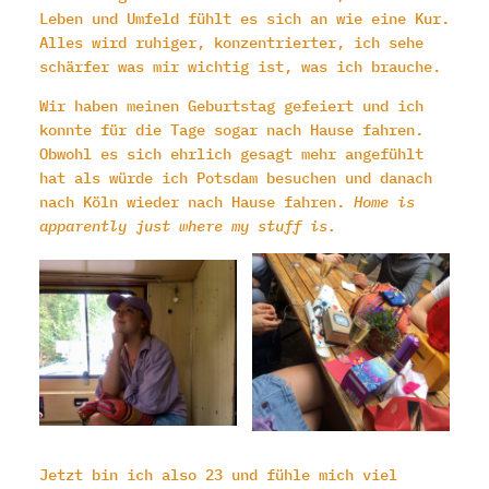
Leben und Umfeld fühlt es sich an wie eine Kur.
Alles wird ruhiger, konzentrierter, ich sehe
schärfer was mir wichtig ist, was ich brauche.
Wir haben meinen Geburtstag gefeiert und ich
konnte für die Tage sogar nach Hause fahren.
Obwohl es sich ehrlich gesagt mehr angefühlt
hat als würde ich Potsdam besuchen und danach
nach Köln wieder nach Hause fahren.
Home is
apparently just where my stuff is.
Jetzt bin ich also 23 und fühle mich viel