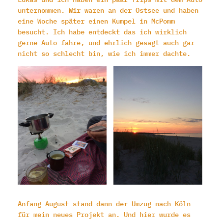
unternommen. Wir waren an der Ostsee und haben
eine Woche später einen Kumpel in McPomm
besucht. Ich habe entdeckt das ich wirklich
gerne Auto fahre, und ehrlich gesagt auch gar
nicht so schlecht bin, wie ich immer dachte.
Anfang August stand dann der Umzug nach Köln
für mein neues Projekt an. Und hier wurde es