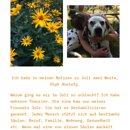
Ich habe in meinen Notizen zu Juli zwei Worte,
High Anxiety
.
Warum ging es mir im Juli so schlecht? Ich habe
mehrere Theorien. Die eine kam von meiner
Freundin Jule. Sie hat es
Destabilisieren
genannt. Jeder Mensch stützt sich auf bestimmte
Säulen. Beruf, Familie, Wohnung, Gesundheit
etc. Wenn mal eine von diesen Säulen wackelt