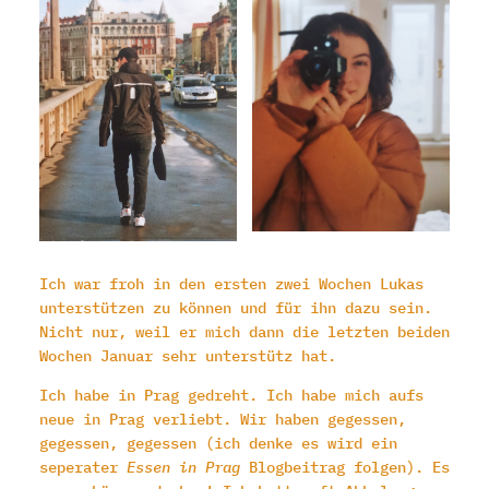
Ich war froh in den ersten zwei Wochen Lukas
unterstützen zu können und für ihn dazu sein.
Nicht nur, weil er mich dann die letzten beiden
Wochen Januar sehr unterstütz hat.
Ich habe in Prag gedreht. Ich habe mich aufs
neue in Prag verliebt. Wir haben gegessen,
gegessen, gegessen (ich denke es wird ein
seperater
Essen in Prag
Blogbeitrag folgen). Es