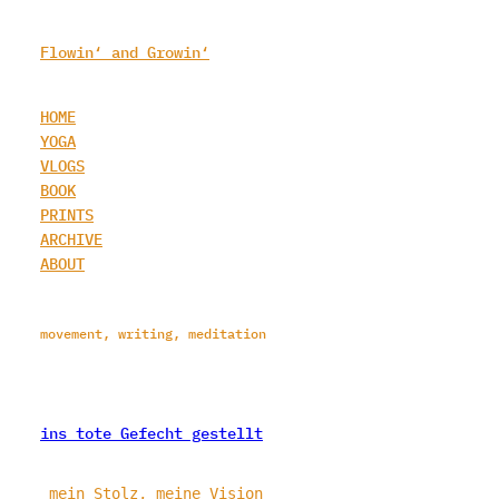
Zum
Inhalt
Flowin‘ and Growin‘
springen
HOME
YOGA
VLOGS
BOOK
PRINTS
ARCHIVE
ABOUT
movement, writing, meditation
ins tote Gefecht gestellt
 mein Stolz, meine Vision